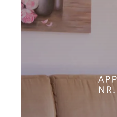
AP
NR.